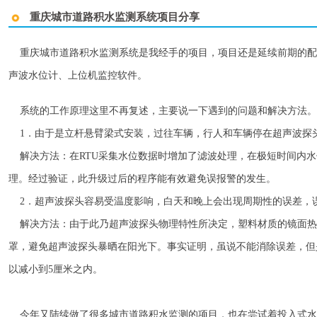
重庆城市道路积水监测系统项目分享
重庆城市道路积水监测系统是我经手的项目，项目还是延续前期的配置
声波水位计、上位机监控软件。
系统的工作原理这里不再复述，主要说一下遇到的问题和解决方法
1．由于是立杆悬臂梁式安装，过往车辆，行人和车辆停在超声波探
解决方法：在RTU采集水位数据时增加了滤波处理，在极短时间内水
理。经过验证，此升级过后的程序能有效避免误报警的发生。
2．超声波探头容易受温度影响，白天和晚上会出现周期性的误差，误
解决方法：由于此乃超声波探头物理特性所决定，塑料材质的镜面热
罩，避免超声波探头暴晒在阳光下。事实证明，虽说不能消除误差，但
以减小到5厘米之内。
今年又陆续做了很多城市道路积水监测的项目，也在尝试着投入式水